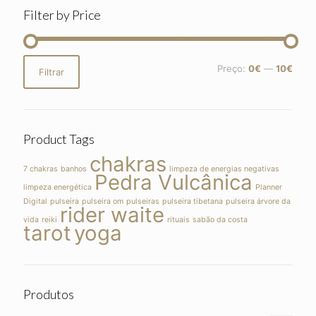
Filter by Price
Preço
Preço
Preço:
0€
—
10€
Filtrar
mínimo
máximo
Product Tags
chakras
7 chakras
banhos
limpeza de energias negativas
Pedra Vulcânica
limpeza energética
Planner
Digital
pulseira
pulseira om
pulseiras
pulseira tibetana
pulseira árvore da
rider waite
vida
reiki
rituais
sabão da costa
tarot
yoga
Produtos