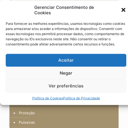
Gerenciar Consentimento de
Ónix
Cookies
Pau Santo
Para fornecer as melhores experiências, usamos tecnologias como cookies
Pedra da Lua
para armazenar e/ou aceder a informações do dispositivo. Consentir com
essas tecnologias nos permitirá processar dados, como comportamento de
Pedra das Estrelas
navegação ou IDs exclusivos neste site. Não consentir ou retirar o
consentimento pode afetar adversamente certos recursos e funções.
Pedra de Lava
Pingentes
Aceitar
Planner
Negar
Porta-Chaves
Produto não categorizado
Ver preferências
Produtos Digitais
Política de Cookies
Política de Privacidade
Prosperidade
Proteção
Pulseiras