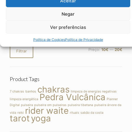
Aceitar
Negar
Filter by Price
Ver preferências
Política de Cookies
Política de Privacidade
Preço
Preço
Preço:
10€
—
20€
Filtrar
mínimo
máximo
Product Tags
chakras
7 chakras
banhos
limpeza de energias negativas
Pedra Vulcânica
limpeza energética
Planner
Digital
pulseira
pulseira om
pulseiras
pulseira tibetana
pulseira árvore da
rider waite
vida
reiki
rituais
sabão da costa
tarot
yoga