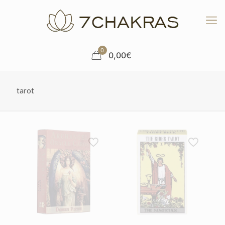
0
0,00€
tarot