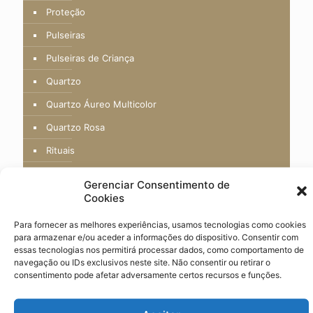
Proteção
Pulseiras
Pulseiras de Criança
Quartzo
Quartzo Áureo Multicolor
Quartzo Rosa
Rituais
Rocha Vulcânica
Gerenciar Consentimento de
Sabão Africano
Cookies
Tarot
Para fornecer as melhores experiências, usamos tecnologias como cookies
para armazenar e/ou aceder a informações do dispositivo. Consentir com
Técnicas de Manifestação
essas tecnologias nos permitirá processar dados, como comportamento de
navegação ou IDs exclusivos neste site. Não consentir ou retirar o
Tochas
consentimento pode afetar adversamente certos recursos e funções.
Turmalina Negra
Vitalidade