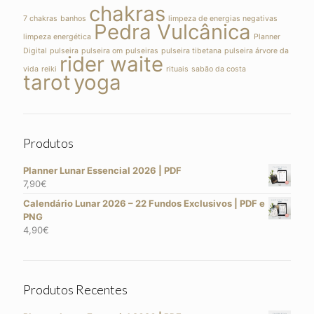
chakras
7 chakras
banhos
limpeza de energias negativas
Pedra Vulcânica
limpeza energética
Planner
Digital
pulseira
pulseira om
pulseiras
pulseira tibetana
pulseira árvore da
rider waite
vida
reiki
rituais
sabão da costa
tarot
yoga
Produtos
Planner Lunar Essencial 2026 | PDF
7,90
€
Calendário Lunar 2026 – 22 Fundos Exclusivos | PDF e
PNG
4,90
€
Produtos Recentes