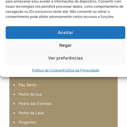
Lápis-Lazúli
para armazenar e/ou aceder a informações do dispositivo. Consentir com
essas tecnologias nos permitirá processar dados, como comportamento de
Limpeza
navegação ou IDs exclusivos neste site. Não consentir ou retirar o
consentimento pode afetar adversamente certos recursos e funções.
Mau Olhado
Mindfulness - Livros para Colorir
Aceitar
Obsidiana
Negar
Obsidiana Azul
Olho de Tigre
Ver preferências
Olho Turco
Política de Cookies
Política de Privacidade
Ónix
Pau Santo
Pedra da Lua
Pedra das Estrelas
Pedra de Lava
Pingentes