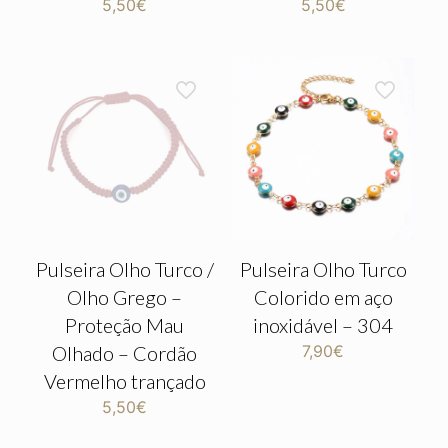
5,50
€
5,50
€
Pulseira Olho Turco /
Pulseira Olho Turco
Olho Grego –
Colorido em aço
Proteção Mau
inoxidável – 304
Olhado – Cordão
7,90
€
Vermelho trançado
5,50
€