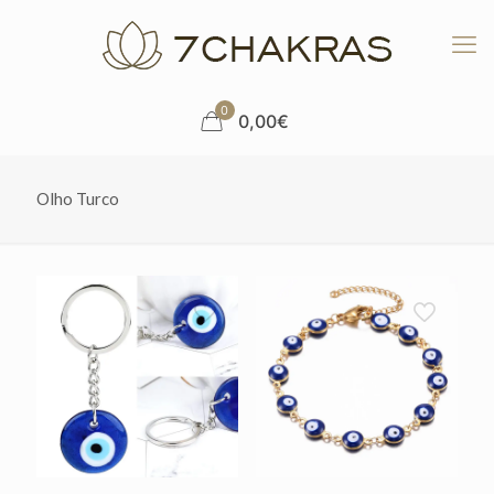
0
0,00€
Olho Turco